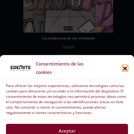
La residencia de los vividores
10,00
€
Añadir al carrito
Consentimiento de las
cookies
Para ofrecer las mejores experiencias, utilizamos tecnologías como las
cookies para almacenar y/o acceder a la información del dispositivo. El
consentimiento de estas tecnologías nos permitirá procesar datos como
el comportamiento de navegación o las identificaciones únicas en este
sitio. No consentir o retirar el consentimiento, puede afectar
negativamente a ciertas características y funciones.
Aceptar