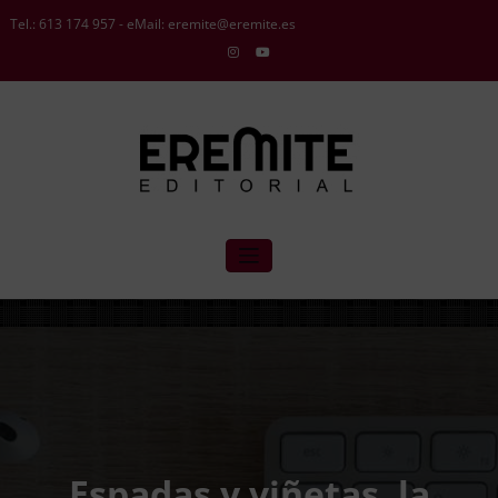
Saltar
Tel.:
613 174 957
- eMail:
eremite@eremite.es
al
contenido
Espadas y viñetas, la