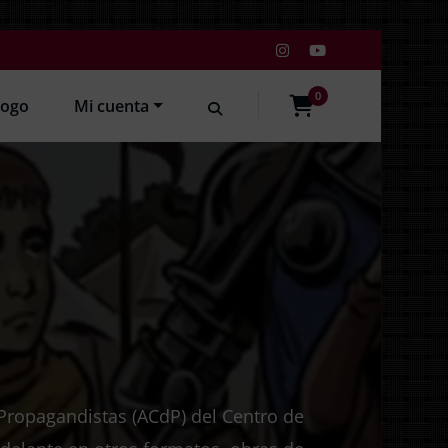
0
logo
Mi cuenta
items
 Propagandistas (ACdP) del Centro de