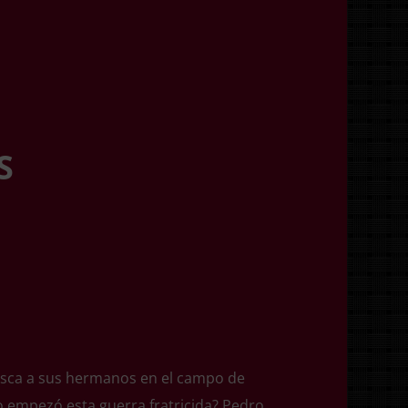
S
 Busca a sus hermanos en el campo de
o empezó esta guerra fratricida? Pedro