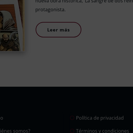
nueva obra histórica, ‘La sangre de dos rein
protagonista.
Leer más
io
Política de privacidad
iénes somos?
Términos y condiciones