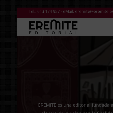
Saltar
Tel.:
613 174 957
- eMail:
eremite@eremite.e
al
contenido
EREMITE es una editorial fundada a