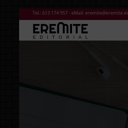
Saltar
Tel.:
613 174 957
- eMail:
eremite@eremite.e
al
contenido