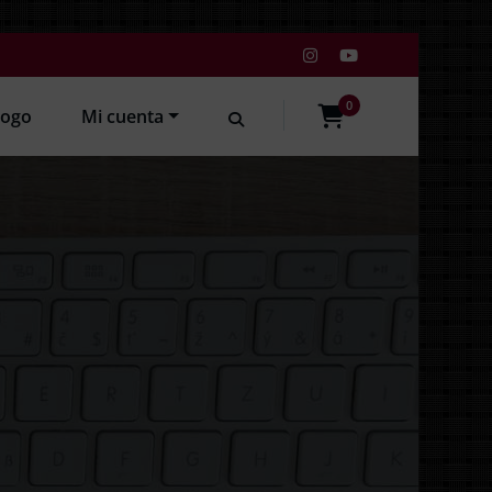
0
logo
Mi cuenta
items