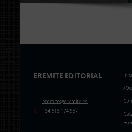
EREMITE EDITORIAL
Inic
¿Qu
Con
eremite@eremite.es
+34 613 174 957
Cat
Ere